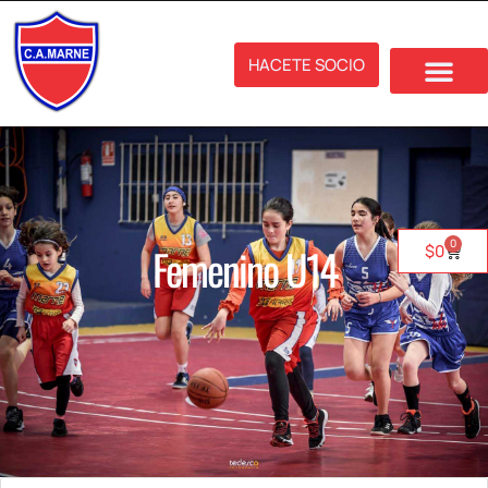
HACETE SOCIO
0
Femenino U14
$
0