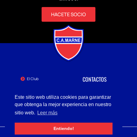
HACETE SOCIO
CONTACTOS
El Club
BASKETBALL
Marne 3411, Montevideo
ACTIVIDADES
+59892701306
Este sitio web utiliza cookies para garantizar
marne3411@gmail.com
TIENDA
que obtenga la mejor experiencia en nuestro
NOVEDADES
sitio web.
Leer más
Entiendo!
Copyright © 2022 MARNE, Todos los derechos reservados.