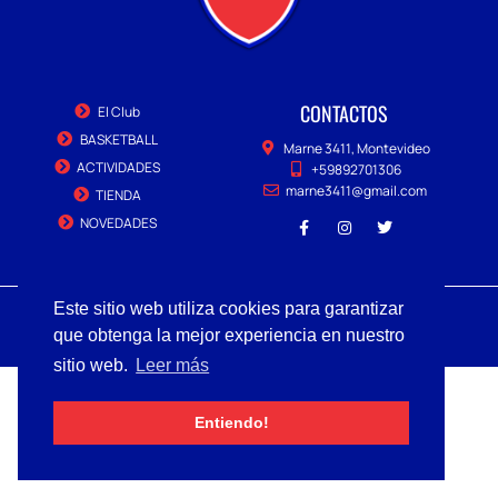
CONTACTOS
El Club
BASKETBALL
Marne 3411, Montevideo
ACTIVIDADES
+59892701306
marne3411@gmail.com
TIENDA
NOVEDADES
Copyright © 2022 MARNE, Todos los derechos reservados.
Este sitio web utiliza cookies para garantizar
que obtenga la mejor experiencia en nuestro
sitio web.
Leer más
Entiendo!