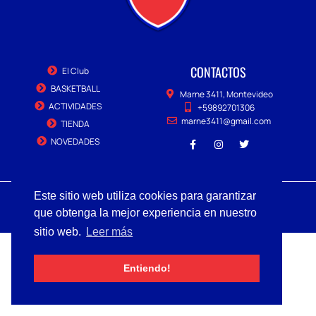
CONTACTOS
El Club
BASKETBALL
Marne 3411, Montevideo
ACTIVIDADES
+59892701306
marne3411@gmail.com
TIENDA
NOVEDADES
Copyright © 2022 MARNE, Todos los derechos reservados.
Este sitio web utiliza cookies para garantizar
que obtenga la mejor experiencia en nuestro
sitio web.
Leer más
Entiendo!