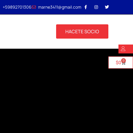
+59892701306
marne3411@gmail.com
HACETE SOCIO
0
$
0