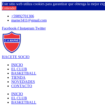
Este sitio web utiliza cookies para garantizar que obtenga la mejor ex
Entiendo!
Ir
+59892701306
al
marne3411@gmail.com
contenido
Facebook-f
Instagram
Twitter
HACETE SOCIO
INICIO
EL CLUB
BASKETBALL
TIENDA
NOVEDADES
CONTACTO
INICIO
EL CLUB
BASKETBALL