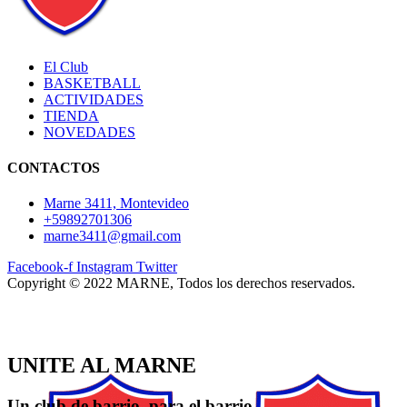
página
de
producto
El Club
BASKETBALL
ACTIVIDADES
TIENDA
NOVEDADES
CONTACTOS
Marne 3411, Montevideo
+59892701306
marne3411@gmail.com
Facebook-f
Instagram
Twitter
Copyright © 2022 MARNE, Todos los derechos reservados.
UNITE AL MARNE
Un club de barrio, para el barrio.