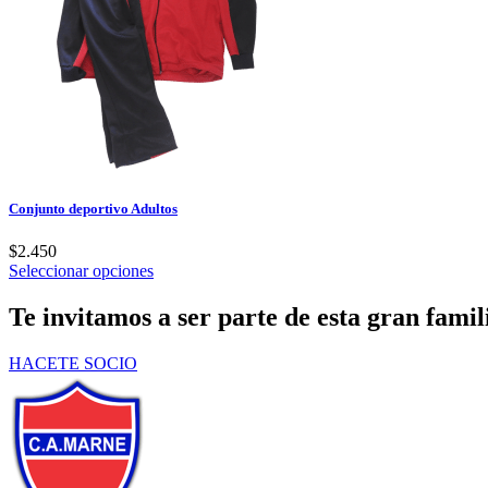
Conjunto deportivo Adultos
$
2.450
Este
Seleccionar opciones
producto
tiene
Te invitamos a ser parte de esta gran fam
múltiples
variantes.
HACETE SOCIO
Las
opciones
se
pueden
elegir
en
la