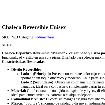
Chaleco Reversible Unisex
SKU:
N/D
Categoría:
Indumentaria
$
1.100
Chaleco Deportivo Reversible "Marne" - Versatilidad y Estilo p
funcionalidad y estilo en una sola pieza. Diseñado para ofrecer máxima
Características Destacadas:
Diseño Reversible:
Lado 1 (Principal):
Presenta un vibrante color rojo com
aportando un toque dinámico y moderno. En la parte superi
Lado 2 (Secundario):
Ofrece un color amarillo brillante
llamativa, ideal para contrastar o simplemente variar tu es
Material:
Confeccionado con tejido transpirable y ligero, diseñ
ideal para entrenamientos, carreras o cualquier deporte.
Comodidad y Ajuste:
El corte sin mangas asegura total libert
Marca:
"Sporty's", sinónimo de calidad y diseño en indumentar