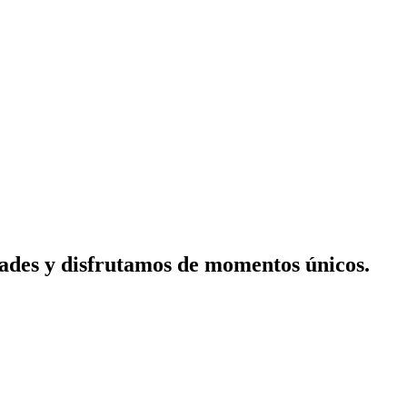
S
$
S
dades y disfrutamos de momentos únicos.