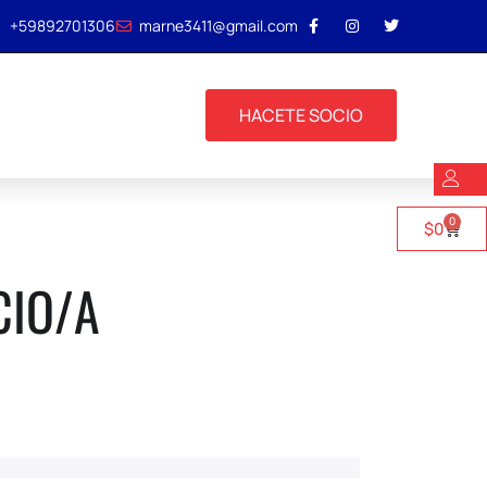
+59892701306
marne3411@gmail.com
HACETE SOCIO
0
$
0
CIO/A