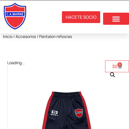
HACETE SOCIO
Inicio
/
Accesorios
/ Pantalon niños/as
Loading...
0
$
0