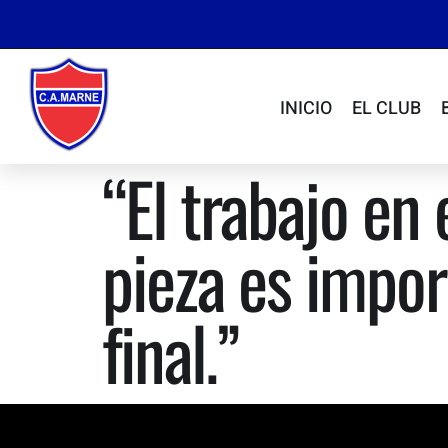
INICIO
EL CLUB
“El trabajo en
pieza es impo
final.”