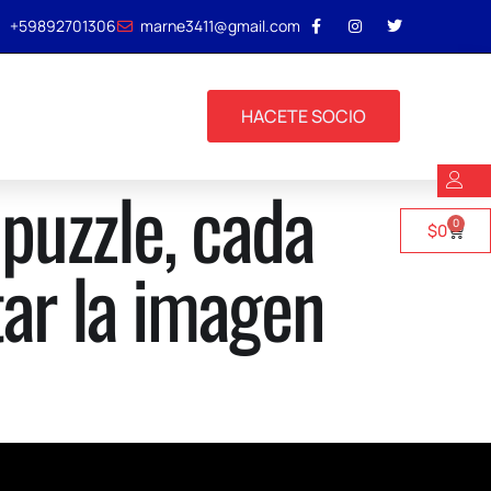
+59892701306
marne3411@gmail.com
HACETE SOCIO
puzzle, cada
0
$
0
ar la imagen