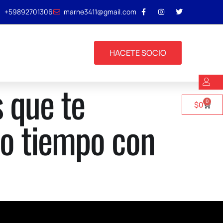
+59892701306
marne3411@gmail.com
HACETE SOCIO
 que te
0
$
0
ho tiempo con