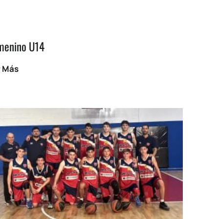
menino U14
r Más