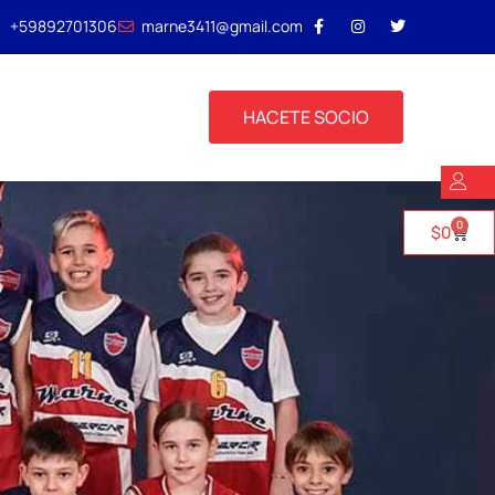
+59892701306
marne3411@gmail.com
HACETE SOCIO
0
$
0