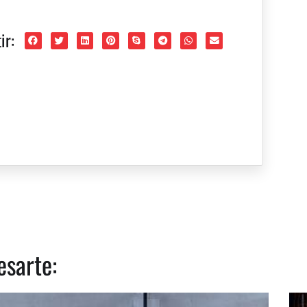
ir:
esarte: