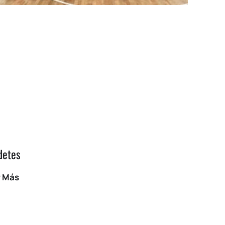
detes
r Más